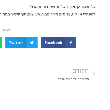
כל הכבוד לך אורה, על הנחישות וההתמדה!
להפחית 14 ק"ג, 12 ס"מ היקף טבור, 8% שומן תוך שימור מסת השריר זה לא הולך ברגל! זה רץץץץ!
שתפו:
Twitter
Facebook
הקודם
סיפור ההצלחה של שקמה