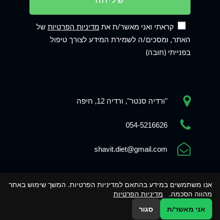
קראתי ואני מאשר/ת את
מדיניות הפרטיות
של
האתר, ומסכים/ה לשמירת המידע לצורך טיפול
בפנייתי (חובה)
"ורדיה סנטר", ורדיה 12, חיפה
Phone
054-5216626
shavit.diet@gmail.com
WhatsApp
אנו משתמשים במידע בהתאם למדיניות הפרטיות. המשך שימוש באתר
מהווה הסכמה.
מדיניות הפרטיות
Contact us
אני מאשר/ת
סגור
עיצוב ובניית אתרים - אספקלריא