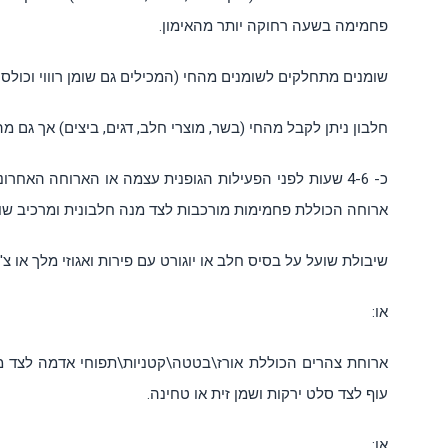
פחמימה בשעה רחוקה יותר מהאימון.
שומנים מתחלקים לשומנים מהחי (המכילים גם שומן רוווי וכולס
חלבון ניתן לקבל מהחי (בשר, מוצרי חלב, דגים, ביצים) אך גם מה
כ- 4-6 שעות לפני הפעילות הגופנית עצמה או הארוחה האחר
ארוחה הכוללת פחמימות מורכבות לצד מנה חלבונית ומרכיב שומ
שיבולת שועל על בסיס חלב או יוגורט עם פירות ואגוזי מלך או צ'י
או:
ארוחת צהרים הכוללת אורז\בטטה\קטניות\תפוחי אדמה לצד מנה 
עוף לצד סלט ירקות ושמן זית או טחינה.
או: