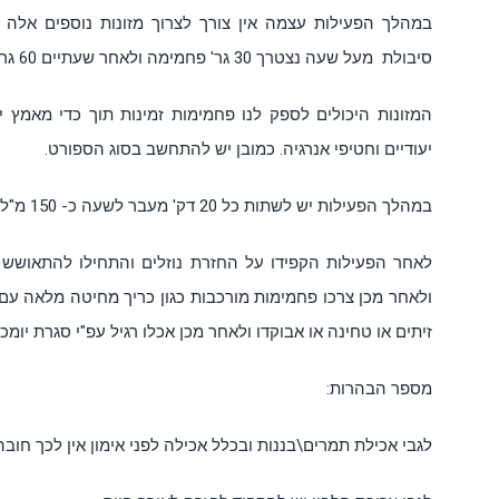
במהלך הפעילות עצמה אין צורך לצרוך מזונות נוספים אלה
סיבולת מעל שעה נצטרך 30 גר' פחמימה ולאחר שעתיים 60 גר' פחמימה ולאחר 3 שעות 90 גר' פחמימה.
המזונות היכולים לספק לנו פחמימות זמינות תוך כדי מאמץ יכו
יעודיים וחטיפי אנרגיה. כמובן יש להתחשב בסוג הספורט.
במהלך הפעילות יש לשתות כל 20 דק' מעבר לשעה כ- 150 מ"ל מים.
לאחר הפעילות הקפידו על החזרת נוזלים והתחילו להתאושש ע
ולאחר מכן צרכו פחמימות מורכבות כגון כריך מחיטה מלאה עם 
זיתים או טחינה או אבוקדו ולאחר מכן אכלו רגיל עפ"י סגרת יומכם
מספר הבהרות:
לגבי אכילת תמרים\בננות ובכלל אכילה לפני אימון אין לכך חוב