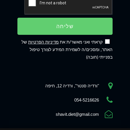
שליחה
קראתי ואני מאשר/ת את
מדיניות הפרטיות
של
האתר, ומסכים/ה לשמירת המידע לצורך טיפול
בפנייתי (חובה)
"ורדיה סנטר", ורדיה 12, חיפה
Phone
054-5216626
shavit.diet@gmail.com
WhatsApp