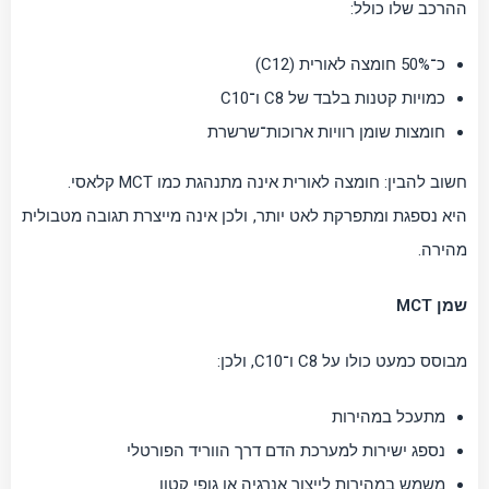
ההרכב שלו כולל:
כ־50% חומצה לאורית (C12)
כמויות קטנות בלבד של C8 ו־C10
חומצות שומן רוויות ארוכות־שרשרת
חשוב להבין: חומצה לאורית אינה מתנהגת כמו MCT קלאסי.
היא נספגת ומתפרקת לאט יותר, ולכן אינה מייצרת תגובה מטבולית
מהירה.
שמן MCT
מבוסס כמעט כולו על C8 ו־C10, ולכן:
מתעכל במהירות
נספג ישירות למערכת הדם דרך הווריד הפורטלי
משמש במהירות לייצור אנרגיה או גופי קטון