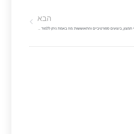
הבא
נוגדי חמצון, ביצועים ספורטיביים והתאוששות: מה באמת ניתן ללמוד מנייר העמדה החדש של ה־ISSN?