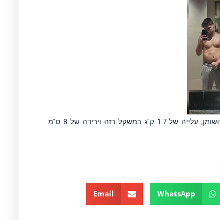
שינוי איכותי בהרכב הגוף אשר כלל- ירידה של 6 ק"ג במסת השומן, עלייה של 1.7 ק"ג במשקל רזה וירידה של 8 ס"מ
Email
WhatsApp