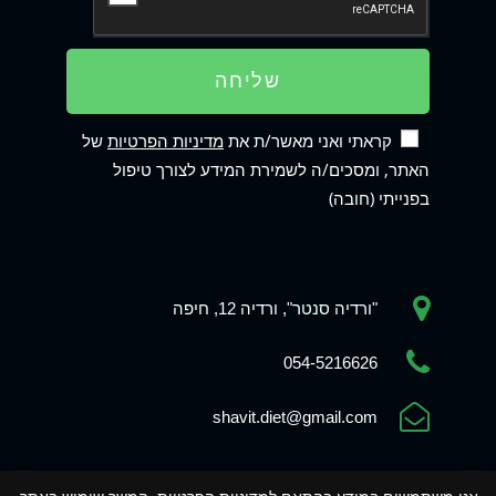
שליחה
קראתי ואני מאשר/ת את
מדיניות הפרטיות
של
האתר, ומסכים/ה לשמירת המידע לצורך טיפול
בפנייתי (חובה)
"ורדיה סנטר", ורדיה 12, חיפה
Phone
054-5216626
shavit.diet@gmail.com
WhatsApp