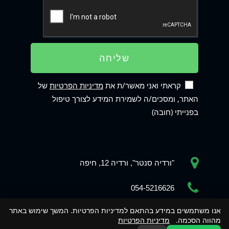
שליחה
קראתי ואני מאשר/ת את
מדיניות הפרטיות
של
האתר, ומסכים/ה לשמירת המידע לצורך טיפול
בפנייתי (חובה)
Phone
"ורדיה סנטר", ורדיה 12, חיפה
WhatsApp
054-5216626
אנו משתמשים במידע בהתאם למדיניות הפרטיות. המשך שימוש באתר
shavit.diet@gmail.com
מהווה הסכמה.
מדיניות הפרטיות
Contact us