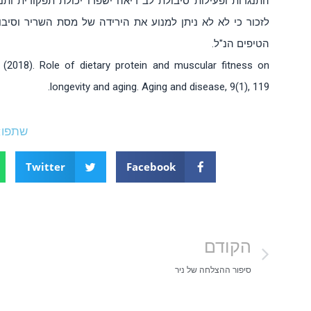
התנגדות ופעילות סיבולת לב ריאה ישפרו יכולת תפקודית ותנוע
לזכור כי לא לא ניתן למנוע את הירידה של מסת השריר וסיבו
הטיפים הנ"ל.
M. (2018). Role of dietary protein and muscular fitness on
longevity and aging. Aging and disease, 9(1), 119.‏
שתפו:
Twitter
Facebook
הקודם
סיפור ההצלחה של ניר