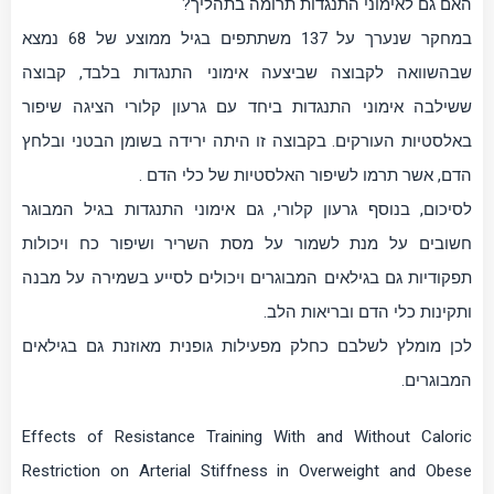
האם גם לאימוני התנגדות תרומה בתהליך?
במחקר שנערך על 137 משתתפים בגיל ממוצע של 68 נמצא
שבהשוואה לקבוצה שביצעה אימוני התנגדות בלבד, קבוצה
ששילבה אימוני התנגדות ביחד עם גרעון קלורי הציגה שיפור
באלסטיות העורקים. בקבוצה זו היתה ירידה בשומן הבטני ובלחץ
הדם, אשר תרמו לשיפור האלסטיות של כלי הדם .
לסיכום, בנוסף גרעון קלורי, גם אימוני התנגדות בגיל המבוגר
חשובים על מנת לשמור על מסת השריר ושיפור כח ויכולות
תפקודיות גם בגילאים המבוגרים ויכולים לסייע בשמירה על מבנה
ותקינות כלי הדם ובריאות הלב.
לכן מומלץ לשלבם כחלק מפעילות גופנית מאוזנת גם בגילאים
המבוגרים.
Effects of Resistance Training With and Without Caloric
Restriction on Arterial Stiffness in Overweight and Obese