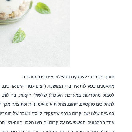
תוסף פרוביוטי לעוסקים בפעילות אירובית ממושכת.
מתאמנים בפעילות אירובית ממושכת (רצים למרחקים ארוכים, רו
לסבול מהפרעות במערכת העיכול( שלשול, הקאות, בחילות, כ
לתהליכים טוקסיים, זיהום, מחלות אוטואימיוניות וכתוצאה מכך ל
במעיים שלנו ישנו קרום בררני שתפקידו לווסת מעבר של חומרים, 
אחד החלבונים המשפיעים על קרום זה הינו חלבון הזונאולין המ
גם עולה חדירות המעי לגורמים מזהמים, בין היתר כתוצאה מפע