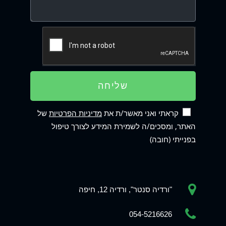
שליחה
קראתי ואני מאשר/ת את
מדיניות הפרטיות
של
האתר, ומסכים/ה לשמירת המידע לצורך טיפול
בפנייתי (חובה)
"ורדיה סנטר", ורדיה 12, חיפה
Phone
054-5216626