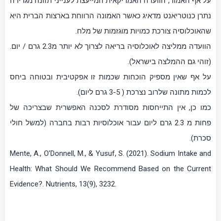
על אף האמור, הוועדה האמריקאית המייעצת לענייני תזונה מגדירה
נתרן כנוטריאנט מדאיג כאשר האמונה הרווחת בארצות הברית היא
שהאוכלוסיה צורכת כמויות מוגזמות של מלח.
הוועדה ממליצה לאוכלוסיה בריאה לצרוך לא יותר מ2.3 גרם / יום.
(זוהי גם ההמלצה בישראל).
על אף שאין מספיק הוכחות שכמות זו אפקטיבית ובטוחה ביחס
לכמות מתונה שלרוב נצרכת ( 3-5 גרם ליום).
כמו כן, אין התייחסות מסודרת לסכנה האפשרית שבצריכה של
פחות מ 2.3 גרם ליום עבור אוכלוסיות רבות בחברה (למשל חולי
סכרת).
Mente, A., O’Donnell, M., & Yusuf, S. (2021). Sodium Intake and
Health: What Should We Recommend Based on the Current
Evidence?. Nutrients, 13(9), 3232.