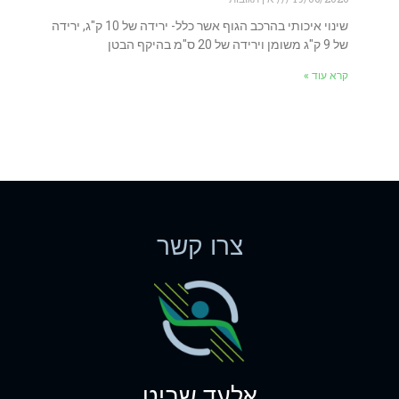
שינוי איכותי בהרכב הגוף אשר כלל- ירידה של 10 ק"ג, ירידה
של 9 ק"ג משומן וירידה של 20 ס"מ בהיקף הבטן
קרא עוד »
צרו קשר
אלעד שביט