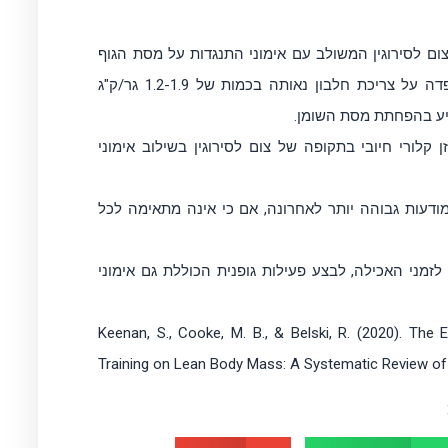
נה (2020) על ההשפעה של צום לסירוגין המשולב עם אימוני התנגדות על מסת הגוף
הרזה מרבית המחקרים שנכללו מצאו שצום לסירוגין עם הקפדה על צריכת חלבון נאותה בכמות של 1.2-1.9 גר/ק"ג
ייע בהפחתת מסת השומן.
קלורי חיובי בתקופה של צום לסירוגין בשילוב אימוני
ודעות גבוהה יותר לאחרונה, אם כי אינה מתאימה לכל
לזמני האכילה, לבצע פעילות גופנית הכוללת גם אימוני
Keenan, S., Cooke, M. B., & Belski, R. (2020). The
Training on Lean Body Mass: A Systematic Review of 