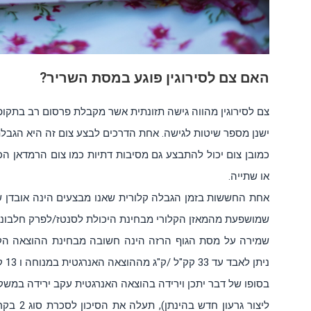
האם צם לסירוגין פוגע במסת השריר?
צם לסירוגין מהווה גישה תזונתית אשר מקבלת פרסום רב בתקופ
ישנן מספר שיטות לגישה. אחת הדרכים לבצע צום זה היא הגבלת זמן האכילה לטווח
או שתייה.
אחת החששות בזמן הגבלה קלורית שאנו מבצעים הינה אובדן ש
שמושפעת מהמאזן הקלורי מבחינת היכולת לסנטז/לפרק חלבוני
ניתן לאבד עד 33 קק"ל /ק"ג מההוצאה האנרגטית במנוחה ו 13 קק"ל ליום עבור כל 1 ק"ג משקל גוף רזה.
בסופו של דבר יתכן וירידה בהוצאה האנרגטית עקב ירידה במש
ליצור גר