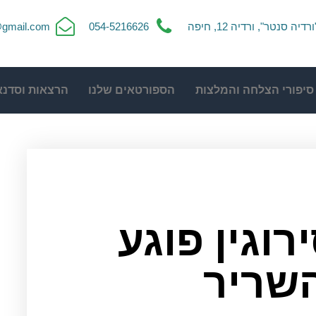
ורדיה סנטר", ורדיה 12, חיפה
054-5216626
t@gmail.com
סיפורי הצלחה והמלצות
הספורטאים שלנו
הרצאות וסדנא
וגין פוגע
שריר