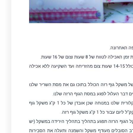
ה האחרונה.
 של 8 שעות וצום של 16 שעות.
כמובן צום יכול להתבצע גם מסיבות דתיות כמו צום הרמדאן הכולל 14-15 שעות צום מהזריחה ועד השקיעה ללא אכילה
ל משקל גוף רזה הכולל בתוכו גם את מסת השריר שלנו
ם דבר העלול לפגע במסת הגוף הרזה שלנו.
שמירה על מסת הגוף הרזה הינה חשובה מבחינת ההוצאה הקלורית שלנו במנוחה שכן אובדן של כל 1 ק"ג משקל גוף
קל הגוף הרזה תפגע בתהליך בתהליך הירידה במשקל (יש
עון חדש בהינתן), תעלה את הסיכון לסכרת סוג 2 בקרב הסובלים מעודף משקל והשמנה ותעלה את הסבירות